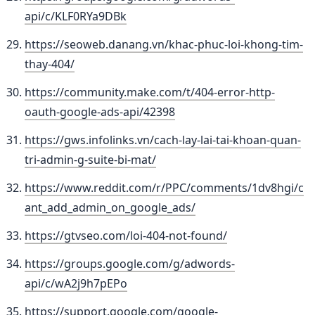
api/c/KLF0RYa9DBk
https://seoweb.danang.vn/khac-phuc-loi-khong-tim-
thay-404/
https://community.make.com/t/404-error-http-
oauth-google-ads-api/42398
https://gws.infolinks.vn/cach-lay-lai-tai-khoan-quan-
tri-admin-g-suite-bi-mat/
https://www.reddit.com/r/PPC/comments/1dv8hgi/c
ant_add_admin_on_google_ads/
https://gtvseo.com/loi-404-not-found/
https://groups.google.com/g/adwords-
api/c/wA2j9h7pEPo
https://support.google.com/google-